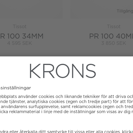
Tillgäng
Tissot
Tissot
R 100 34MM
PR 100 40
4 595 SEK
3 850 SEK