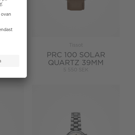
Tissot
PRC 100 SOLAR
QUARTZ 39MM
5 550 SEK