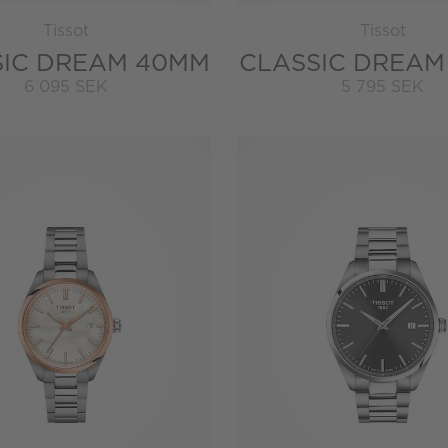
Tissot
Tissot
SIC DREAM 40MM
CLASSIC DREAM
6 095 SEK
5 795 SEK