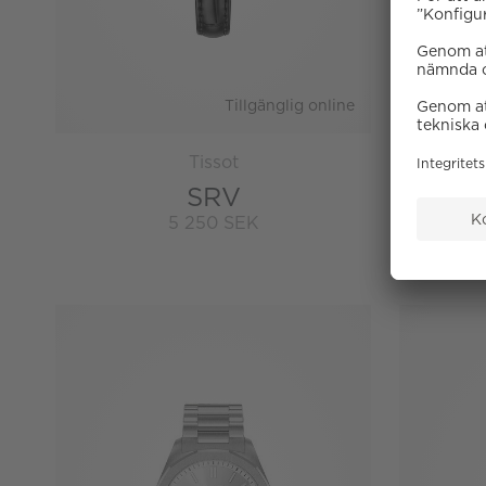
Tillgänglig online
Tissot
SRV
5 250 SEK