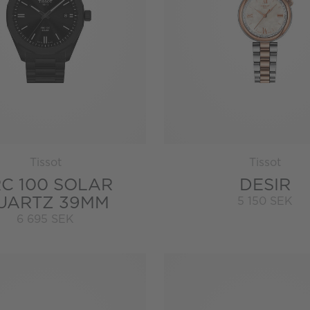
Tissot
Tissot
C 100 SOLAR
DESIR
UARTZ 39MM
5 150 SEK
6 695 SEK