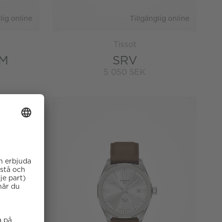
lig online
Tillgänglig online
Tissot
MM
SRV
5 050 SEK