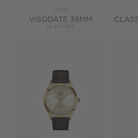
Tissot
VISODATE 39MM
CLAS
10 450 SEK