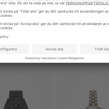
Tillgänglig online
Tissot
Tissot
SRV
SRV
5 450 SEK
5 050 SEK