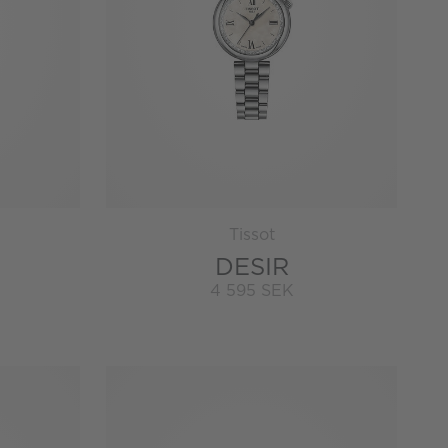
Tissot
DESIR
4 595 SEK