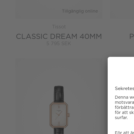
Tillgänglig online
Tissot
CLASSIC DREAM 40MM
P
5 795 SEK