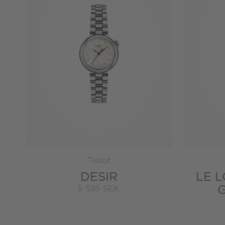
Tissot
DESIR
LE L
5 595 SEK