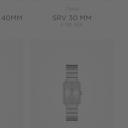
Tissot
 40MM
SRV 30 MM
6 195 SEK