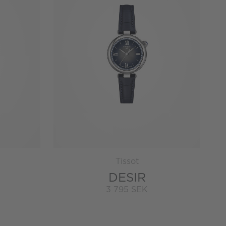
Tissot
DESIR
3 795 SEK