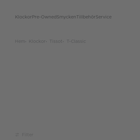
Klockor
Pre-Owned
Smycken
Tillbehör
Service
Hem
Klockor
Tissot
T-Classic
Filter