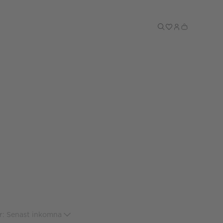
Till kassan
r: