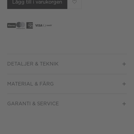
Lägg till i varukorgen
DETALJER & TEKNIK
Diameter
40
MATERIAL & FÄRG
Urverk
Automatisk
Datumvisare
Ja
Boett material
Rostfritt stål
GARANTI & SERVICE
ATM/Vattentålig
5 ATM
Färg på urtavla
Svart
Glas
Safirglas
Garanti
2 år
Armbandstyp
Länk