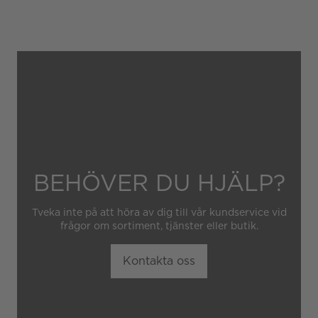
Gäller inte för slitage eller
skador som orsakats av
felaktig eller oaktsam
hantering av klockan.
Garantin gäller heller inte
om klockan har hanterats av
obehörig tredje part.
BEHÖVER DU HJÄLP?
Tveka inte på att höra av dig till vår kundservice vid
frågor om sortiment, tjänster eller butik.
Kontakta oss