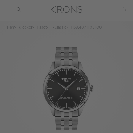
Hem
Klockor
Tissot
T-Classic
T158.407.11.051.00