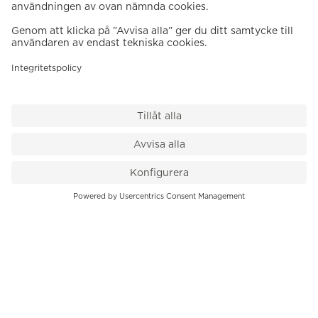
VÅR BUTIK
Till kassan
PK-Huset, Hamngatan 14
111 47 Stockholm
08-545 136 50
info@krons.se
VÅRT ERBJUDANDE
Klockor