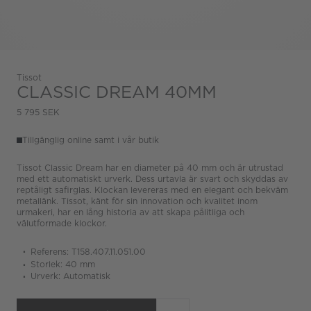
Tissot
CLASSIC DREAM 40MM
5 795 SEK
Tillgänglig online samt i vår butik
Tissot Classic Dream har en diameter på 40 mm och är utrustad
med ett automatiskt urverk. Dess urtavla är svart och skyddas av
reptåligt safirglas. Klockan levereras med en elegant och bekväm
metallänk. Tissot, känt för sin innovation och kvalitet inom
urmakeri, har en lång historia av att skapa pålitliga och
välutformade klockor.
Referens: T158.407.11.051.00
Storlek: 40 mm
Urverk: Automatisk