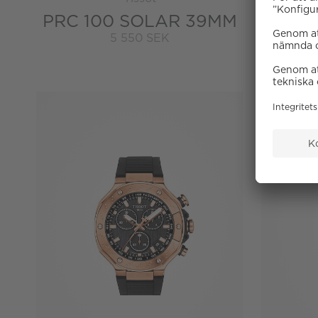
PRC 100 SOLAR 39MM
LO
5 550 SEK