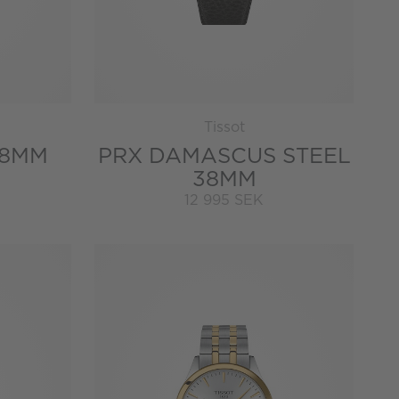
Tissot
38MM
PRX DAMASCUS STEEL
38MM
12 995 SEK