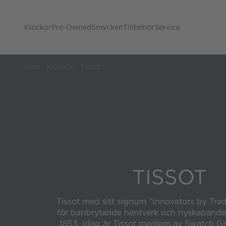
Klockor
Pre-Owned
Smycken
Tillbehör
Service
Hem
Klockor
Tissot
TISSOT
Tissot med sitt signum ”Innovators by Tradi
för banbrytande hantverk och nyskapande
1853. Idag är Tissot medlem av Swatch Gr