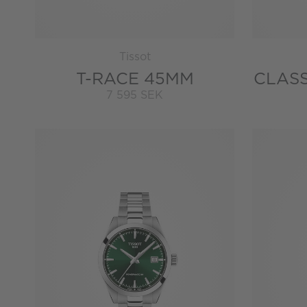
Tissot
T-RACE 45MM
CLAS
7 595 SEK