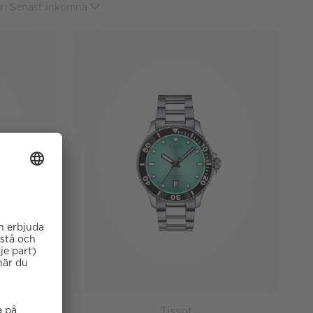
r:
lig online
Tissot