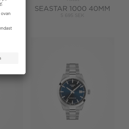
 36MM
SEASTAR 1000 40MM
5 695 SEK