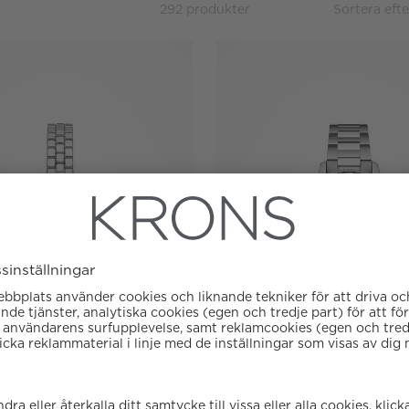
292 produkter
Sortera efte
Tillgänglig online
Tillgäng
Tissot
Tissot