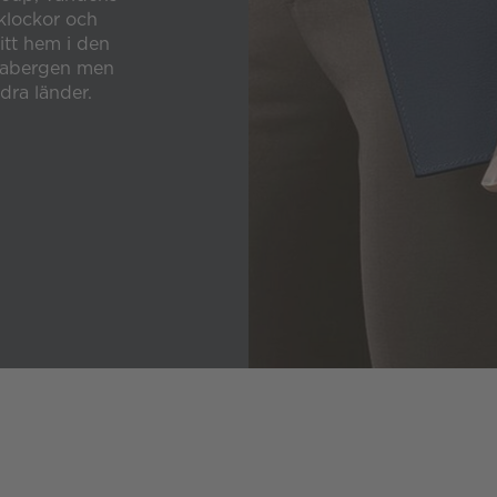
 klockor och
sitt hem i den
urabergen men
dra länder.