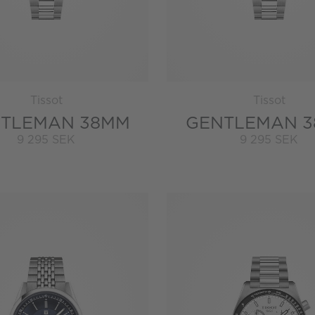
Tissot
Tissot
TLEMAN 38MM
GENTLEMAN 
9 295 SEK
9 295 SEK