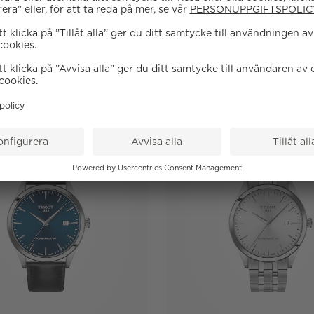
VELY SQUARE
SEASTAR 1000
20X20MM
5 295 SEK
4 795 SEK