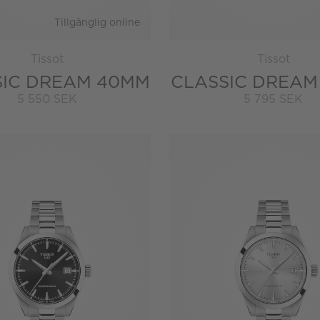
Tillgänglig online
Tissot
Tissot
SIC DREAM 40MM
CLASSIC DREAM
5 550 SEK
5 795 SEK