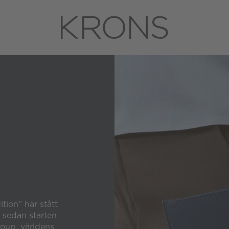
tion” har stått
 sedan starten
oup, världens