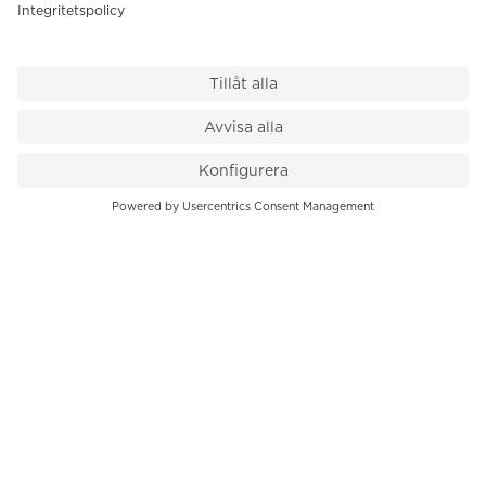
VÅR BUTIK
Till kassan
PK-Huset, Hamngatan 14
111 47 Stockholm
08-545 136 50
info@krons.se
VÅRT ERBJUDANDE
Klockor
Pre-Owned
Smycken
Service