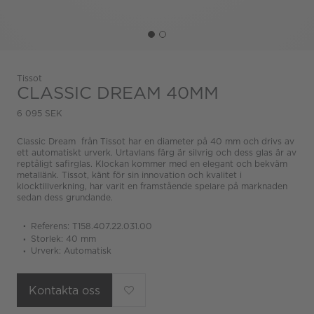
Tissot
CLASSIC DREAM 40MM
6 095 SEK
Classic Dream från Tissot har en diameter på 40 mm och drivs av
ett automatiskt urverk. Urtavlans färg är silvrig och dess glas är av
reptåligt safirglas. Klockan kommer med en elegant och bekväm
metallänk. Tissot, känt för sin innovation och kvalitet i
klocktillverkning, har varit en framstående spelare på marknaden
sedan dess grundande.
Referens: T158.407.22.031.00
Storlek: 40 mm
Urverk: Automatisk
Kontakta oss