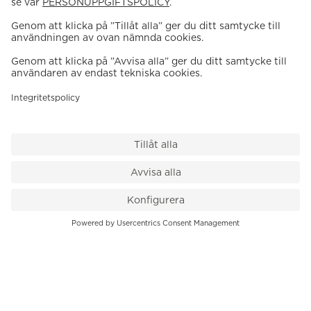
VÅR BUTIK
Till kassan
PK-Huset, Hamngatan 14
111 47 Stockholm
08-545 136 50
info@krons.se