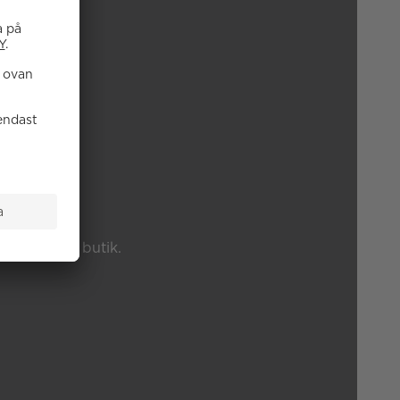
P?
änster eller butik.