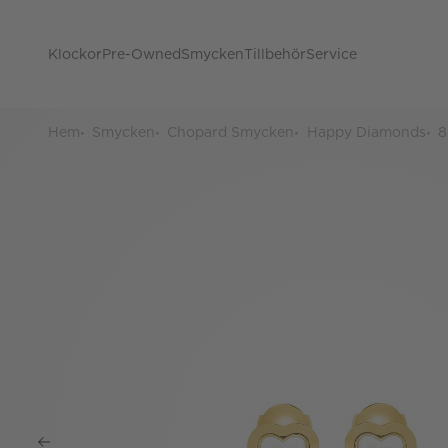
Klockor
Pre-Owned
Smycken
Tillbehör
Service
Hem
Smycken
Chopard Smycken
Happy Diamonds
8