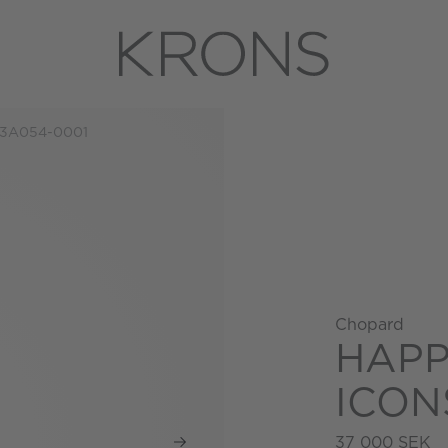
3A054-0001
Chopard
HAPP
ICON
37 000 SEK