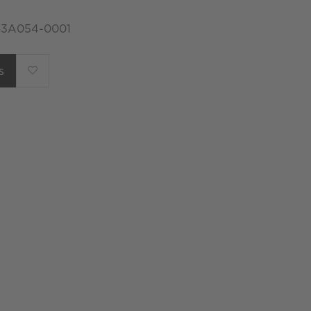
 83A054-0001
s