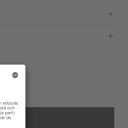
Gulguld
0,10
Örhänge
2 år
Gäller inte för slitage eller
skador som orsakats av
felaktig eller oaktsam
hantering av klockan.
Garantin gäller heller inte om
klockan har hanterats av
obehörig tredje part.