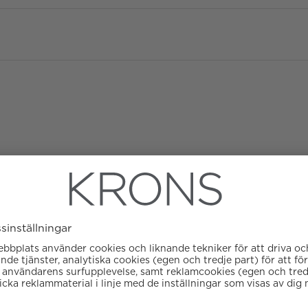
Material
Kvalité
Typ av smycke
Garanti