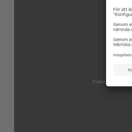
B
Tveka inte på att 