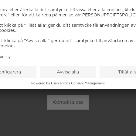
EHÖVER DU HJÄL
höra av dig till vår kundservice vid frågor om sortiment, tj
Kontakta oss