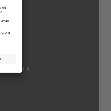
P?
änster eller butik.