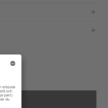
Gulguld
Armband
2 år
Gäller inte för slitage eller
skador som orsakats av
felaktig eller oaktsam
hantering av klockan.
Garantin gäller heller inte om
klockan har hanterats av
obehörig tredje part.