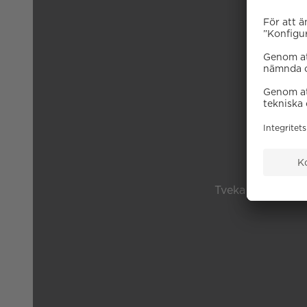
B
Tveka inte på att 