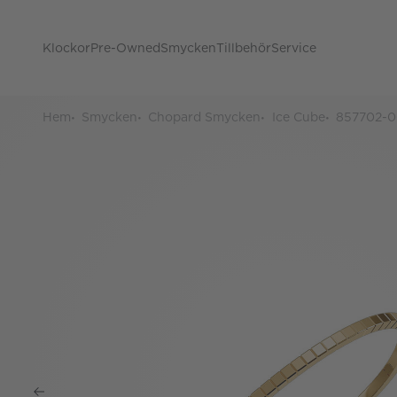
Klockor
Pre-Owned
Smycken
Tillbehör
Service
Hem
Smycken
Chopard Smycken
Ice Cube
857702-0