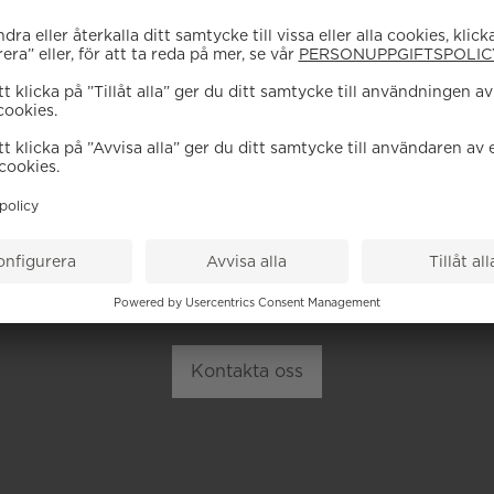
EHÖVER DU HJÄL
höra av dig till vår kundservice vid frågor om sortiment, tj
Kontakta oss