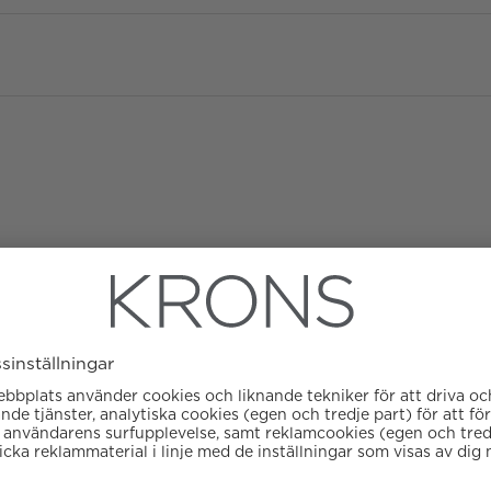
Material
Typ av smycke
Garanti