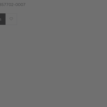
 857702-0007
s