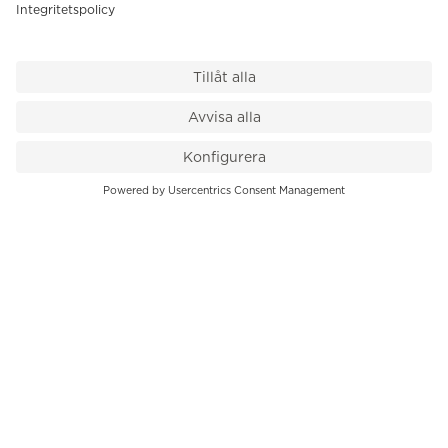
VÅR BUTIK
Till kassan
PK-Huset, Hamngatan 14
111 47 Stockholm
08-545 136 50
info@krons.se
VÅRT ERBJUDANDE
Klockor
Pre-Owned
Smycken
Service