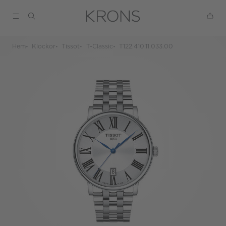
Hem
Klockor
Tissot
T-Classic
T122.410.11.033.00