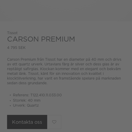
Tissot
CARSON PREMIUM
4 795 SEK
Carson Premium från Tissot har en diameter på 40 mm och drivs
av ett quartz urverk. Urtavlans färg är silver och dess glas är av
reptåligt safirglas. Klockan kommer med en elegant och bekväm
metall länk. Tissot, känt för sin innovation och kvalitet i
klocktillverkning, har varit en framstående spelare på marknaden
sedan dess grundande.
Referens: T122.410.11.033.00
Storlek: 40 mm
Urverk: Quartz
Kontakta oss