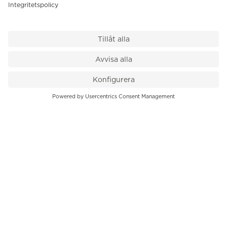
VÅR BUTIK
Till kassan
PK-Huset, Hamngatan 14
111 47 Stockholm
08-545 136 50
info@krons.se
VÅRT ERBJUDANDE
Klockor
Pre-Owned
Smycken
Service