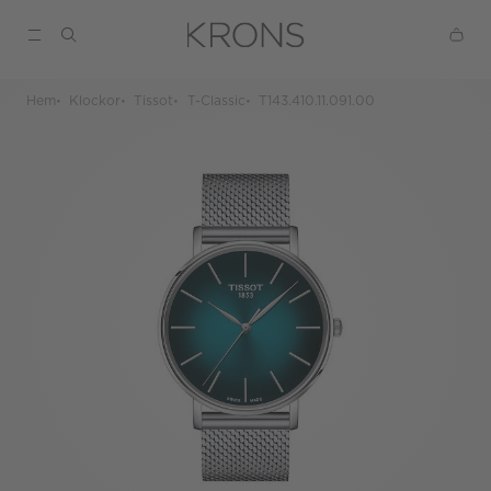
Hem
Klockor
Tissot
T-Classic
T143.410.11.091.00