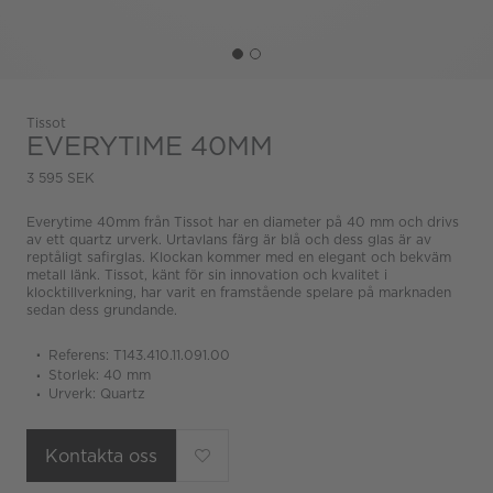
Tissot
EVERYTIME 40MM
3 595 SEK
Everytime 40mm från Tissot har en diameter på 40 mm och drivs
av ett quartz urverk. Urtavlans färg är blå och dess glas är av
reptåligt safirglas. Klockan kommer med en elegant och bekväm
metall länk. Tissot, känt för sin innovation och kvalitet i
klocktillverkning, har varit en framstående spelare på marknaden
sedan dess grundande.
Referens: T143.410.11.091.00
Storlek: 40 mm
Urverk: Quartz
Kontakta oss