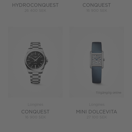
HYDROCONQUEST
CONQUEST
26 400 SEK
16 900 SEK
Tillgänglig online
Longines
Longines
CONQUEST
MINI DOLCEVITA
16 900 SEK
27 100 SEK