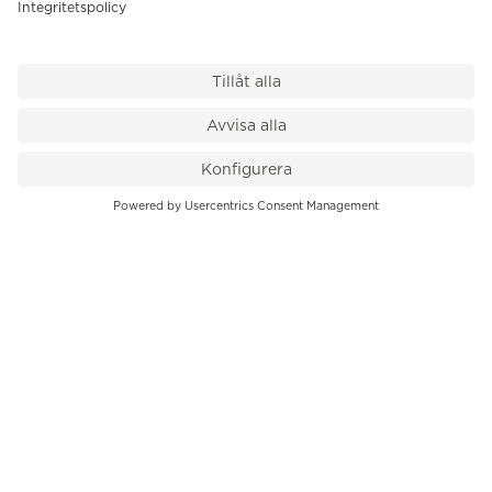
VÅR BUTIK
Till kassan
PK-Huset, Hamngatan 14
111 47 Stockholm
08-545 136 50
info@krons.se
VÅRT ERBJUDANDE
Klockor
Pre-Owned
Smycken
Service