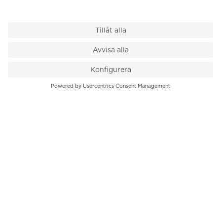
VÅR BUTIK
Till kassan
PK-Huset, Hamngatan 14
111 47 Stockholm
08-545 136 50
info@krons.se
VÅRT ERBJUDANDE
Klockor
Pre-Owned
Smycken
Service