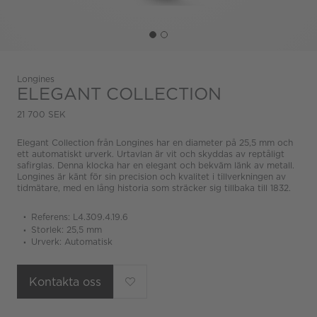
Longines
ELEGANT COLLECTION
21 700 SEK
Elegant Collection från Longines har en diameter på 25,5 mm och
ett automatiskt urverk. Urtavlan är vit och skyddas av reptåligt
safirglas. Denna klocka har en elegant och bekväm länk av metall.
Longines är känt för sin precision och kvalitet i tillverkningen av
tidmätare, med en lång historia som sträcker sig tillbaka till 1832.
Referens: L4.309.4.19.6
Storlek: 25,5 mm
Urverk: Automatisk
Kontakta oss