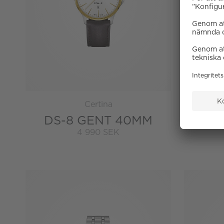
Certina
DS-8 GENT 40MM
DS 
4 990 SEK