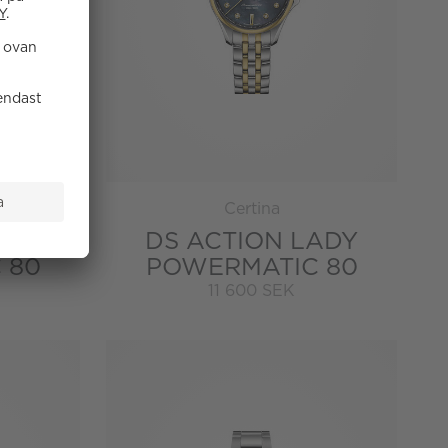
Certina
ADY
DS ACTION LADY
 80
POWERMATIC 80
11 600 SEK