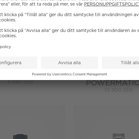
Tillgänglig online
Certina
Certina
CAIMANO LADY
DS ACTION L
POWERMATIC
4 690 SEK
10 900 SEK