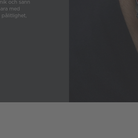
knik och sann
 bara med
ålitlighet,