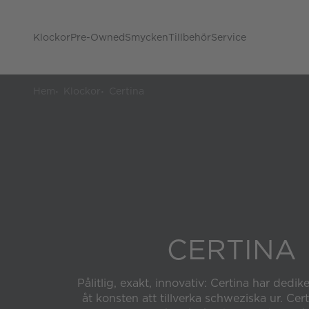
Klockor
Pre-Owned
Smycken
Tillbehör
Service
Hem
Klockor
Certina
CERTINA
Pålitlig, exakt, innovativ: Certina har dedik
åt konsten att tillverka schweziska ur. Cert