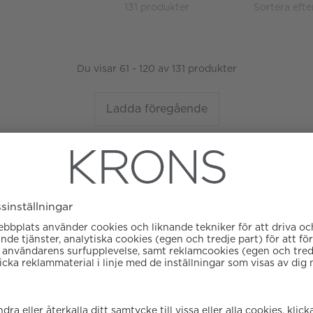
131 produkter
Sortera efte
Du visar 61 - 120 av 131 produkter
Ladda föregående