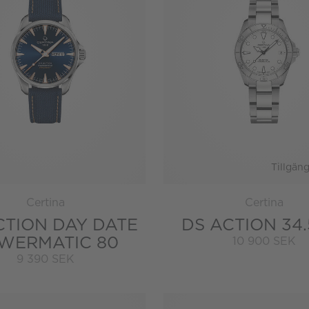
Tillgäng
Certina
Certina
CTION DAY DATE
DS ACTION 34
WERMATIC 80
10 900 SEK
9 390 SEK