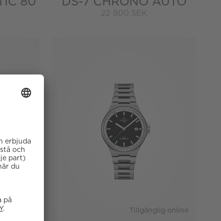
IC 80
DS-7 CHRONO AUTO
22 800 SEK
Tillgänglig online