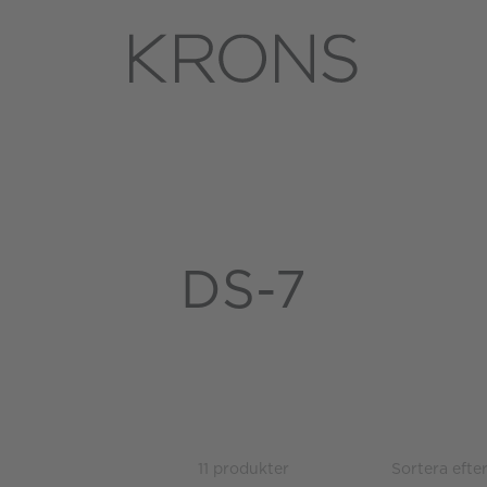
DS-7
11 produkter
Sortera efter