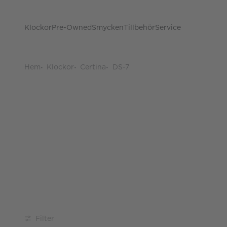
Klockor
Pre-Owned
Smycken
Tillbehör
Service
Hem
Klockor
Certina
DS-7
Filter