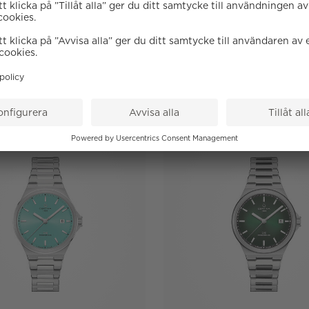
Certina
Certina
S-7 QUARTZ
DS-7 QUAR
5 790 SEK
7 090 SEK