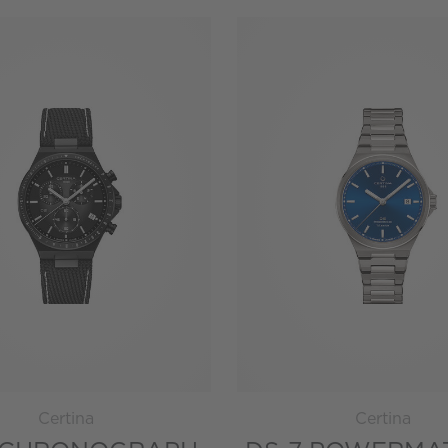
Certina
Certina