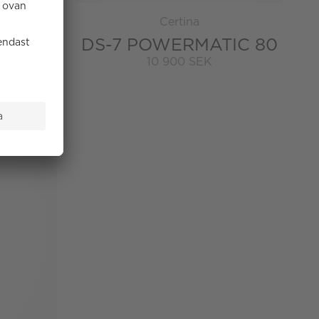
Certina
TZ
DS-7 POWERMATIC 80
10 900 SEK