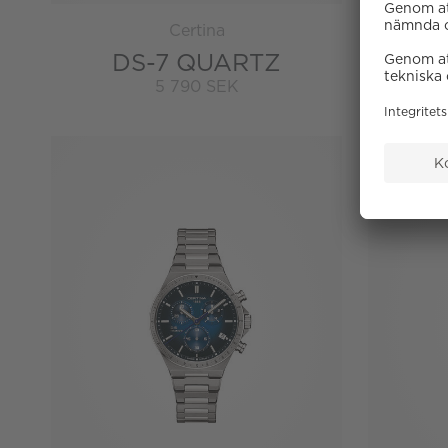
Certina
DS-7 QUARTZ
D
5 790 SEK