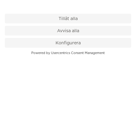
VÅR BUTIK
Till kassan
PK-Huset, Hamngatan 14
111 47 Stockholm
08-545 136 50
info@krons.se
VÅRT ERBJUDANDE
Klockor
Pre-Owned
Smycken
Service