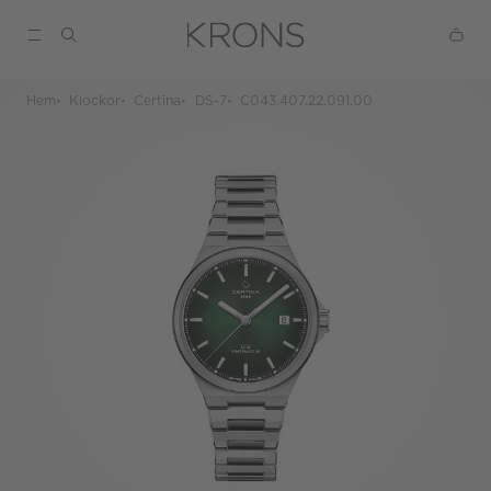
Hem
Klockor
Certina
DS-7
C043.407.22.091.00