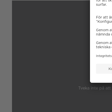
B
Tveka inte på att 