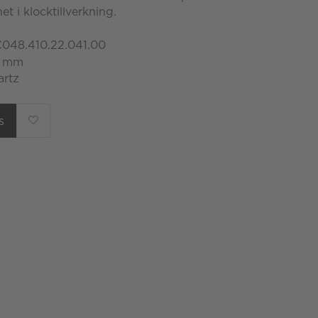
ghet i klocktillverkning.
C048.410.22.041.00
0 mm
artz
s