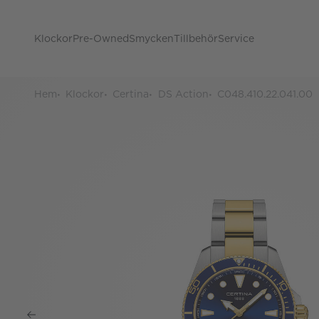
Klockor
Pre-Owned
Smycken
Tillbehör
Service
Hem
Klockor
Certina
DS Action
C048.410.22.041.00