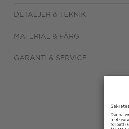
DETALJER & TEKNIK
MATERIAL & FÄRG
GARANTI & SERVICE