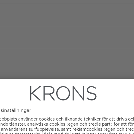
Diameter
Urverk
Datumvisare
Boett material
ATM/Vattentålig
Färg på urtavla
Glas
Garanti
Armbandstyp