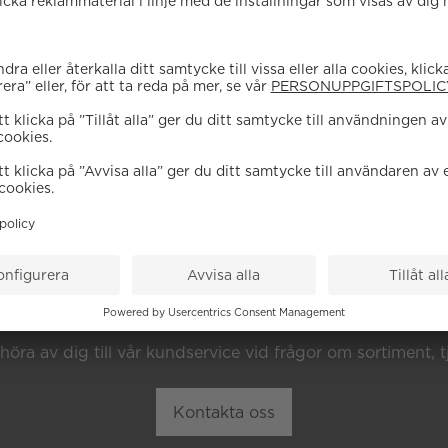
EHÖVER DU HJÄL
höra av dig till vår kundservice vid frågor om sortiment, tj
Kontakta oss