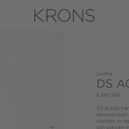
Certina
DS A
6 290 SEK
DS Action frå
utrustad med e
skyddas av rep
och bekväm met