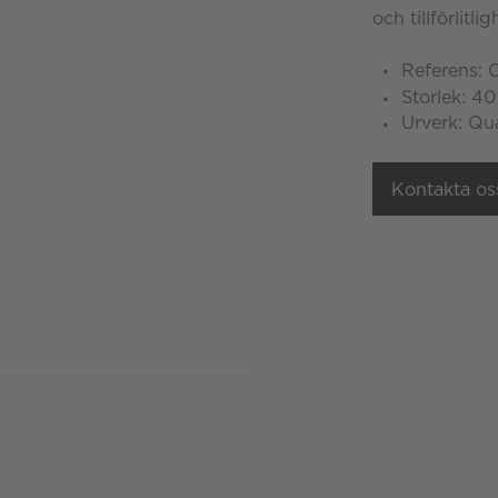
och tillförlitli
Referens: 
Storlek: 4
Urverk: Qu
Kontakta os