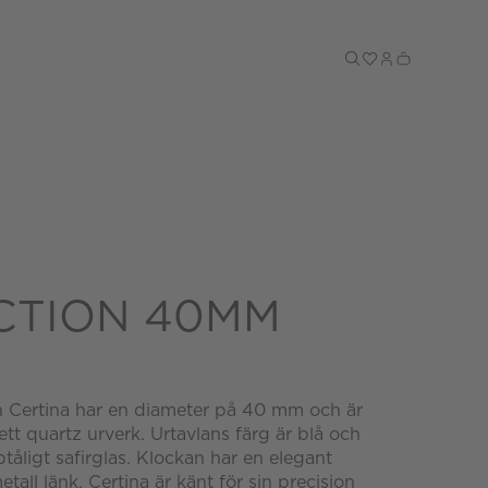
Till kassan
CTION 40MM
n Certina har en diameter på 40 mm och är
tt quartz urverk. Urtavlans färg är blå och
tåligt safirglas. Klockan har en elegant
all länk. Certina är känt för sin precision