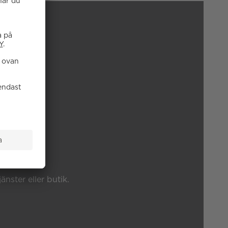
P?
änster eller butik.