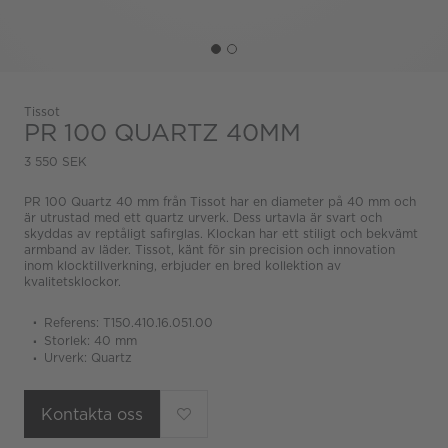
Tissot
PR 100 QUARTZ 40MM
3 550 SEK
PR 100 Quartz 40 mm från Tissot har en diameter på 40 mm och
är utrustad med ett quartz urverk. Dess urtavla är svart och
skyddas av reptåligt safirglas. Klockan har ett stiligt och bekvämt
armband av läder. Tissot, känt för sin precision och innovation
inom klocktillverkning, erbjuder en bred kollektion av
kvalitetsklockor.
Referens: T150.410.16.051.00
Storlek: 40 mm
Urverk: Quartz
Kontakta oss