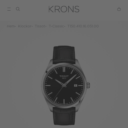
Hem
Klockor
Tissot
T-Classic
T150.410.16.051.00