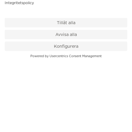
VÅR BUTIK
Till kassan
PK-Huset, Hamngatan 14
111 47 Stockholm
08-545 136 50
info@krons.se
VÅRT ERBJUDANDE
Klockor
Pre-Owned
Smycken
Service