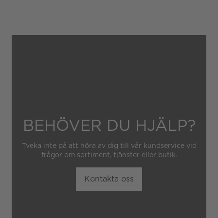
Gäller inte för slitage eller
skador som orsakats av
felaktig eller oaktsam
hantering av klockan.
Garantin gäller heller inte
om klockan har hanterats av
obehörig tredje part.
BEHÖVER DU HJÄLP?
Tveka inte på att höra av dig till vår kundservice vid
frågor om sortiment, tjänster eller butik.
Kontakta oss