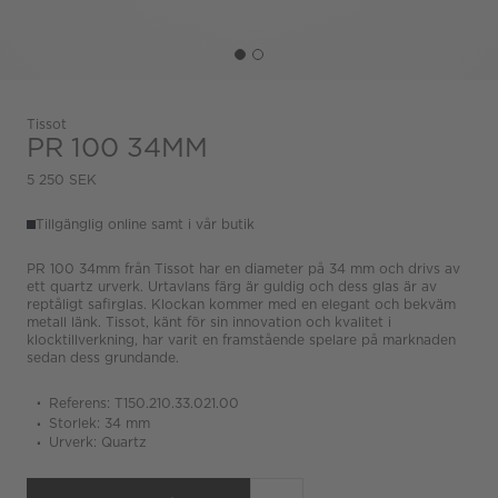
Tissot
PR 100 34MM
5 250 SEK
Tillgänglig online samt i vår butik
PR 100 34mm från Tissot har en diameter på 34 mm och drivs av
ett quartz urverk. Urtavlans färg är guldig och dess glas är av
reptåligt safirglas. Klockan kommer med en elegant och bekväm
metall länk. Tissot, känt för sin innovation och kvalitet i
klocktillverkning, har varit en framstående spelare på marknaden
sedan dess grundande.
Referens: T150.210.33.021.00
Storlek: 34 mm
Urverk: Quartz