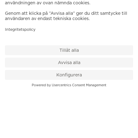
VÅR BUTIK
Till kassan
PK-Huset, Hamngatan 14
111 47 Stockholm
08-545 136 50
info@krons.se
VÅRT ERBJUDANDE
Klockor