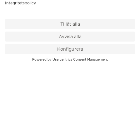
VÅR BUTIK
Till kassan
PK-Huset, Hamngatan 14
111 47 Stockholm
08-545 136 50
info@krons.se
VÅRT ERBJUDANDE
Klockor
Pre-Owned
Smycken
Service