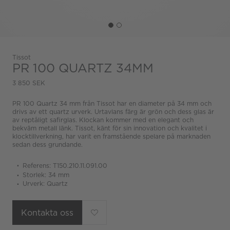
Tissot
PR 100 QUARTZ 34MM
3 850 SEK
PR 100 Quartz 34 mm från Tissot har en diameter på 34 mm och
drivs av ett quartz urverk. Urtavlans färg är grön och dess glas är
av reptåligt safirglas. Klockan kommer med en elegant och
bekväm metall länk. Tissot, känt för sin innovation och kvalitet i
klocktillverkning, har varit en framstående spelare på marknaden
sedan dess grundande.
Referens: T150.210.11.091.00
Storlek: 34 mm
Urverk: Quartz
Kontakta oss