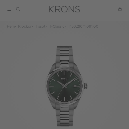
Hem
Klockor
Tissot
T-Classic
T150.210.11.091.00