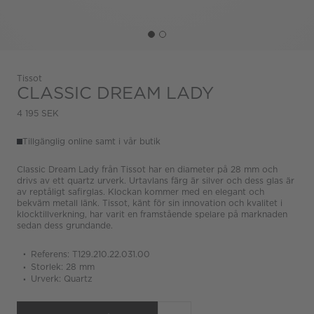
Tissot
CLASSIC DREAM LADY
4 195 SEK
Tillgänglig online samt i vår butik
Classic Dream Lady från Tissot har en diameter på 28 mm och
drivs av ett quartz urverk. Urtavlans färg är silver och dess glas är
av reptåligt safirglas. Klockan kommer med en elegant och
bekväm metall länk. Tissot, känt för sin innovation och kvalitet i
klocktillverkning, har varit en framstående spelare på marknaden
sedan dess grundande.
Referens: T129.210.22.031.00
Storlek: 28 mm
Urverk: Quartz