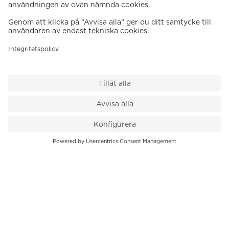
VÅR BUTIK
Till kassan
PK-Huset, Hamngatan 14
111 47 Stockholm
08-545 136 50
info@krons.se
VÅRT ERBJUDANDE
Klockor