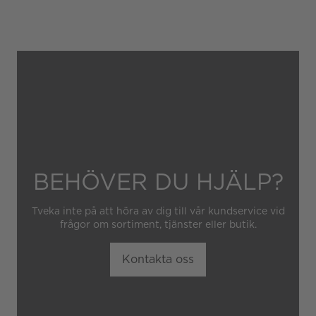
Gäller inte för slitage eller
skador som orsakats av
felaktig eller oaktsam
hantering av klockan.
Garantin gäller heller inte
om klockan har hanterats av
obehörig tredje part.
BEHÖVER DU HJÄLP?
Tveka inte på att höra av dig till vår kundservice vid
frågor om sortiment, tjänster eller butik.
Kontakta oss