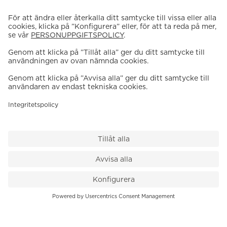
VÅR BUTIK
Till kassan
PK-Huset, Hamngatan 14