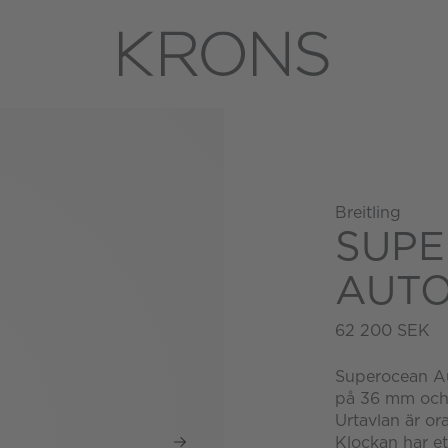
Breitling
SUP
AUTO
62 200 SEK
Superocean Au
på 36 mm och 
Urtavlan är or
Klockan har e