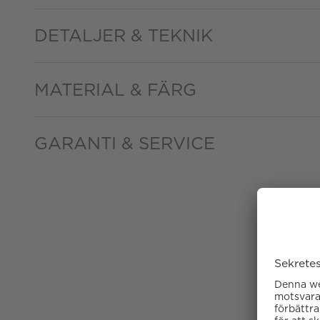
DETALJER & TEKNIK
MATERIAL & FÄRG
GARANTI & SERVICE