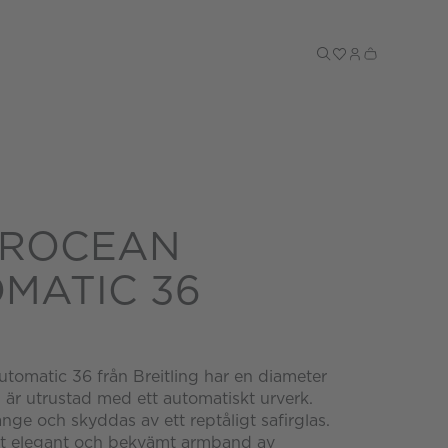
Till kassan
EROCEAN
MATIC 36
tomatic 36 från Breitling har en diameter
är utrustad med ett automatiskt urverk.
ange och skyddas av ett reptåligt safirglas.
tt elegant och bekvämt armband av