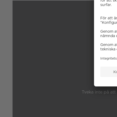
B
Tveka inte på att 