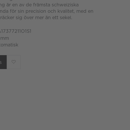
ng är en av de främsta schweiziska
ända för sin precision och kvalitet, med en
träcker sig över mer än ett sekel.
A17377211O1S1
6 mm
tomatisk
s