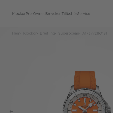
Klockor
Pre-Owned
Smycken
Tillbehör
Service
Hem
Klockor
Breitling
Superocean
A17377211O1S1