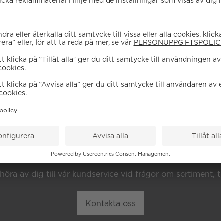
EHÖVER DU HJÄL
höra av dig till vår kundservice vid frågor om sortiment, tj
Kontakta oss