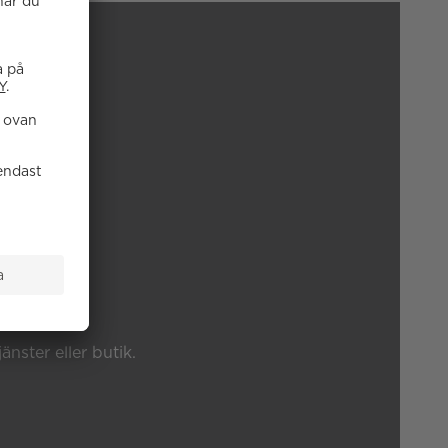
P?
änster eller butik.