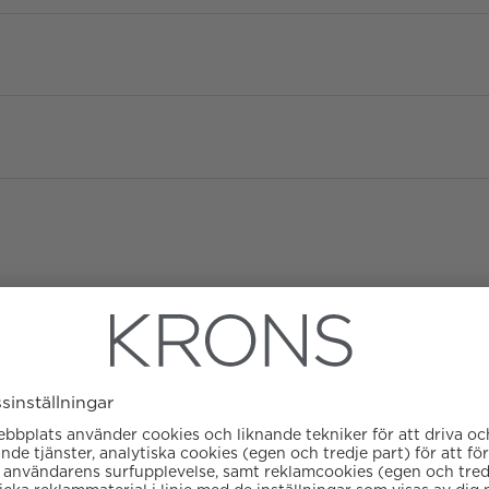
Diameter
Urverk
Kaliber
Boett material
ATM/Vattentålig
Färg på urtavla
Glas
Garanti
Armbandstyp