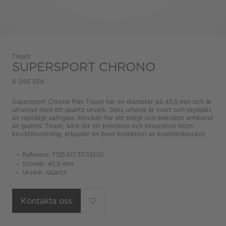
Tissot
SUPERSPORT CHRONO
6 095 SEK
Supersport Chrono från Tissot har en diameter på 45,5 mm och är
utrustad med ett quartz urverk. Dess urtavla är svart och skyddas
av reptåligt safirglas. Klockan har ett stiligt och bekvämt armband
av gummi. Tissot, känt för sin precision och innovation inom
klocktillverkning, erbjuder en bred kollektion av kvalitetsklockor.
Referens: T125.617.37.051.01
Storlek: 45,5 mm
Urverk: Quartz
Kontakta oss