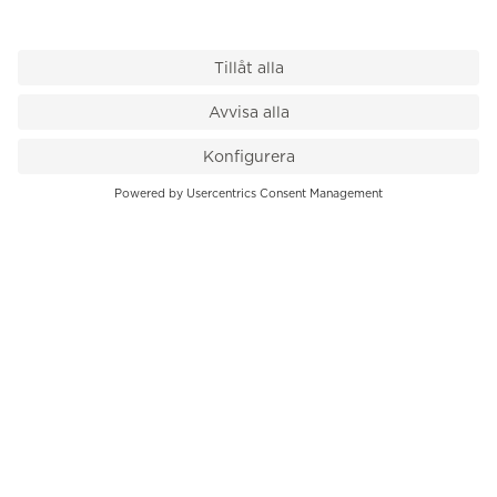
VÅR BUTIK
Till kassan
PK-Huset, Hamngatan 14
111 47 Stockholm
08-545 136 50
info@krons.se
VÅRT ERBJUDANDE
Klockor
Pre-Owned
Smycken
Service