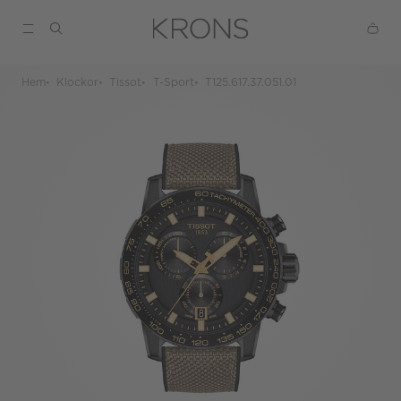
Hem
Klockor
Tissot
T-Sport
T125.617.37.051.01