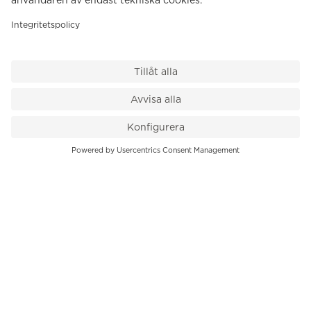
VÅR BUTIK
Till kassan
PK-Huset, Hamngatan 14
111 47 Stockholm
08-545 136 50
info@krons.se
VÅRT ERBJUDANDE
Klockor
Pre-Owned
Smycken