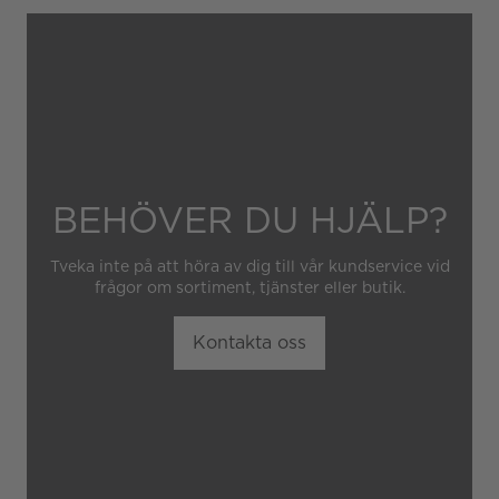
Garantin gäller heller inte
om klockan har hanterats av
obehörig tredje part.
BEHÖVER DU HJÄLP?
Tveka inte på att höra av dig till vår kundservice vid
frågor om sortiment, tjänster eller butik.
Kontakta oss