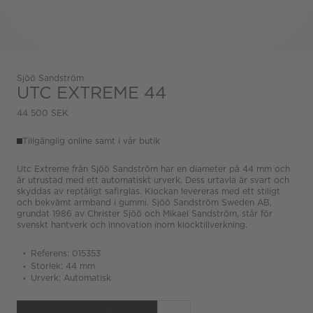
Sjöö Sandström
UTC EXTREME 44
44 500 SEK
Tillgänglig online samt i vår butik
Utc Extreme från Sjöö Sandström har en diameter på 44 mm och
är utrustad med ett automatiskt urverk. Dess urtavla är svart och
skyddas av reptåligt safirglas. Klockan levereras med ett stiligt
och bekvämt armband i gummi. Sjöö Sandström Sweden AB,
grundat 1986 av Christer Sjöö och Mikael Sandström, står för
svenskt hantverk och innovation inom klocktillverkning.
Referens: 015353
Storlek: 44 mm
Urverk: Automatisk