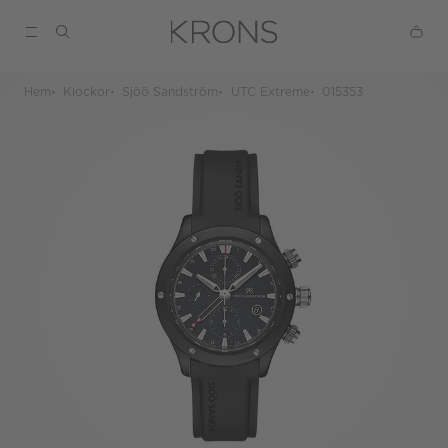
Hem
Klockor
Sjöö Sandström
UTC Extreme
015353