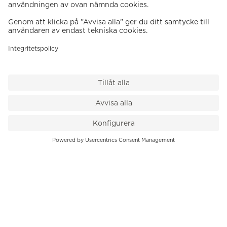
VÅR BUTIK
Till kassan
PK-Huset, Hamngatan 14
111 47 Stockholm
08-545 136 50
info@krons.se
VÅRT ERBJUDANDE
Klockor