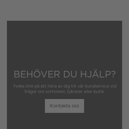
Gäller inte för slitage eller
skador som orsakats av
felaktig eller oaktsam
hantering av klockan.
Garantin gäller heller inte
om klockan har hanterats av
obehörig tredje part.
BEHÖVER DU HJÄLP?
Tveka inte på att höra av dig till vår kundservice vid
frågor om sortiment, tjänster eller butik.
Kontakta oss