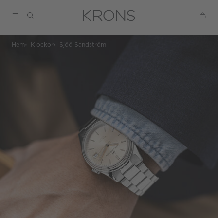
Hem
Klockor
Sjöö Sandström