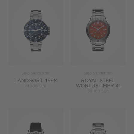
Sjöö Sandström
Sjöö Sandström
LANDSORT 459M
ROYAL STEEL
WORLDSTIMER 41
41 200 SEK
30 100 SEK