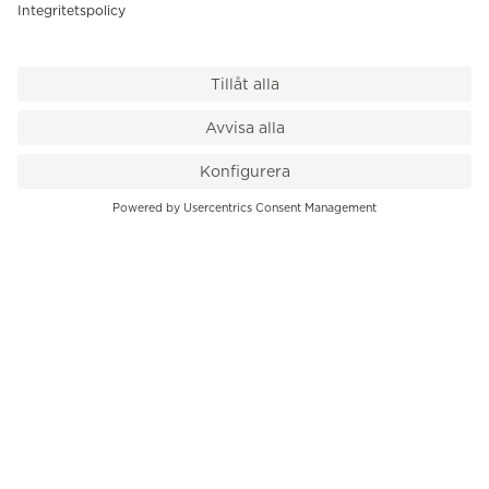
VÅR BUTIK
Till kassan
PK-Huset, Hamngatan 14
111 47 Stockholm
08-545 136 50
info@krons.se
VÅRT ERBJUDANDE
Klockor
Pre-Owned
Smycken
Service