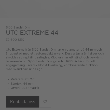
Sjöö Sandström
UTC EXTREME 44
39 600 SEK
Utc Extreme från Sjöö Sandström har en diameter på 44 mm och
är utrustad med ett automatiskt urverk. Dess urtavla är i silver och
skyddas av reptåligt safirglas. Klockan har ett stiligt och bekvämt
läderarmband. Sjöö Sandström, grundat 1986, är känt för sitt
engagemang i svensk klocktillverkning, kombinerande funktion
med skandinavisk design.
Referens: 015278
Storlek: 44 mm
Urverk: Automatisk
Kontakta oss