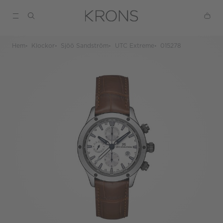
Hem
Klockor
Sjöö Sandström
UTC Extreme
015278