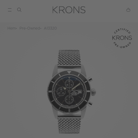
Hem
Pre-Owned
A13320