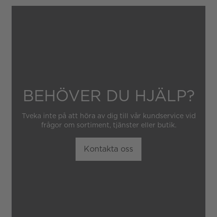
Senaste Service
2026
Garantin gäller heller inte
om klockan har hanterats av
obehörig tredje part.
BEHÖVER DU HJÄLP?
Tveka inte på att höra av dig till vår kundservice vid
frågor om sortiment, tjänster eller butik.
Kontakta oss