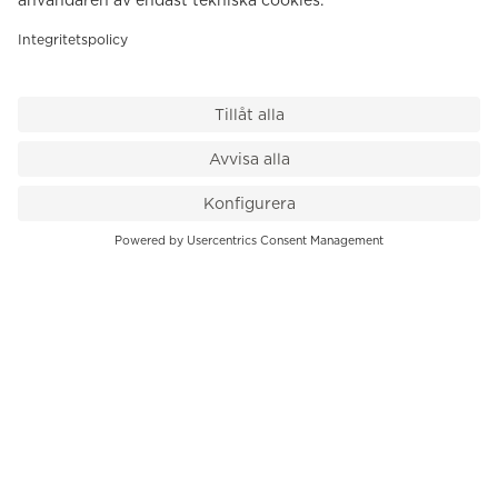
VÅR BUTIK
Till kassan
PK-Huset, Hamngatan 14
111 47 Stockholm
08-545 136 50
info@krons.se
VÅRT ERBJUDANDE
Klockor
Pre-Owned
Smycken