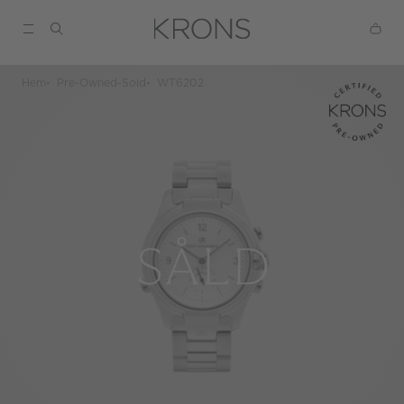
Hem
Pre-Owned-Sold
WT6202