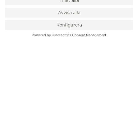
VÅR BUTIK
Till kassan
PK-Huset, Hamngatan 14
111 47 Stockholm
08-545 136 50
info@krons.se
VÅRT ERBJUDANDE
Klockor
Pre-Owned
Smycken
Service
B2B
INFORMATION