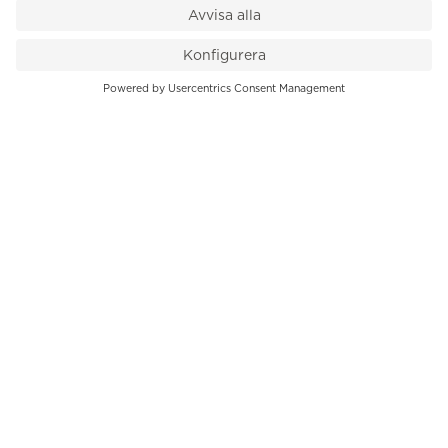
VÅR BUTIK
Till kassan
PK-Huset, Hamngatan 14
111 47 Stockholm
08-545 136 50
info@krons.se
VÅRT ERBJUDANDE
Klockor
Pre-Owned
Smycken
Service
B2B
INFORMATION
Om oss