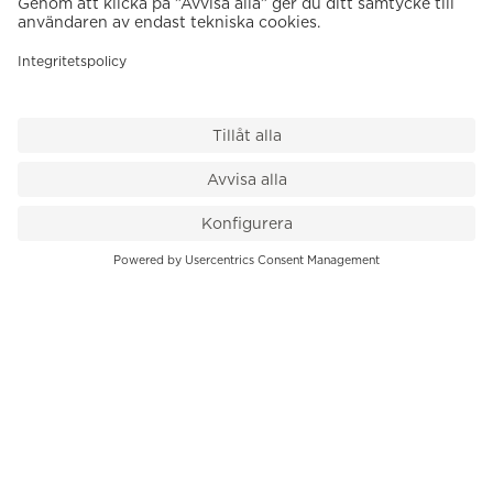
VÅR BUTIK
Till kassan
PK-Huset, Hamngatan 14
111 47 Stockholm
08-545 136 50
info@krons.se
VÅRT ERBJUDANDE
Klockor
Pre-Owned