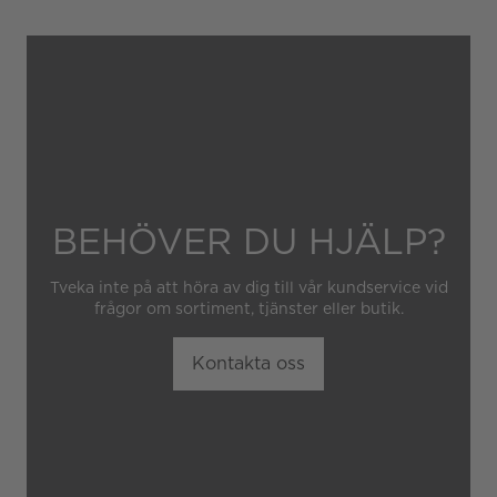
hantering av klockan.
Garantin gäller heller inte
om klockan har hanterats av
obehörig tredje part.
BEHÖVER DU HJÄLP?
Tveka inte på att höra av dig till vår kundservice vid
frågor om sortiment, tjänster eller butik.
Kontakta oss