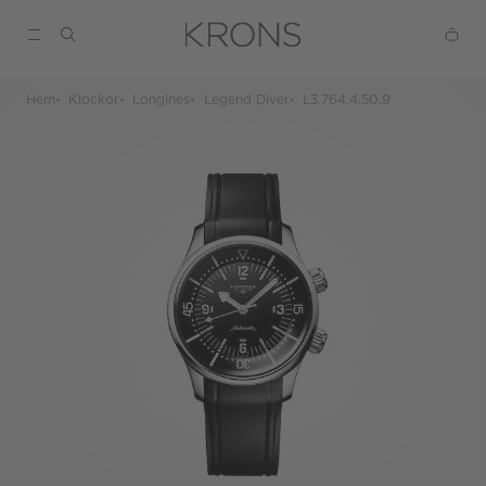
Hem
Klockor
Longines
Legend Diver
L3.764.4.50.9