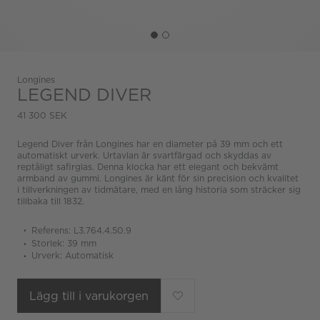
Longines
LEGEND DIVER
41 300 SEK
Legend Diver från Longines har en diameter på 39 mm och ett
automatiskt urverk. Urtavlan är svartfärgad och skyddas av
reptåligt safirglas. Denna klocka har ett elegant och bekvämt
armband av gummi. Longines är känt för sin precision och kvalitet
i tillverkningen av tidmätare, med en lång historia som sträcker sig
tillbaka till 1832.
Referens: L3.764.4.50.9
Storlek: 39 mm
Urverk: Automatisk
Lägg till i varukorgen