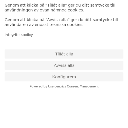
VÅR BUTIK
Till kassan
PK-Huset, Hamngatan 14
111 47 Stockholm
08-545 136 50
info@krons.se
VÅRT ERBJUDANDE