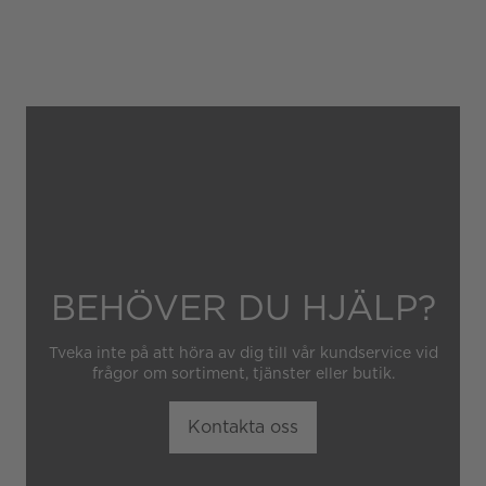
Gäller inte för slitage eller
skador som orsakats av
felaktig eller oaktsam
hantering av klockan.
Garantin gäller heller inte
om klockan har hanterats av
obehörig tredje part.
BEHÖVER DU HJÄLP?
Tveka inte på att höra av dig till vår kundservice vid
frågor om sortiment, tjänster eller butik.
Kontakta oss