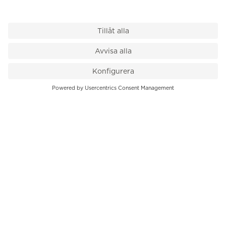
VÅR BUTIK
Till kassan
PK-Huset, Hamngatan 14
111 47 Stockholm
08-545 136 50
info@krons.se
VÅRT ERBJUDANDE
Klockor
Pre-Owned
Smycken
Service