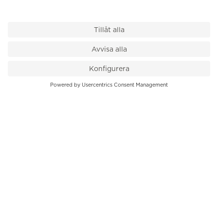
VÅR BUTIK
Till kassan
PK-Huset, Hamngatan 14
111 47 Stockholm
08-545 136 50
info@krons.se
VÅRT ERBJUDANDE
Klockor
Pre-Owned
Smycken
Service