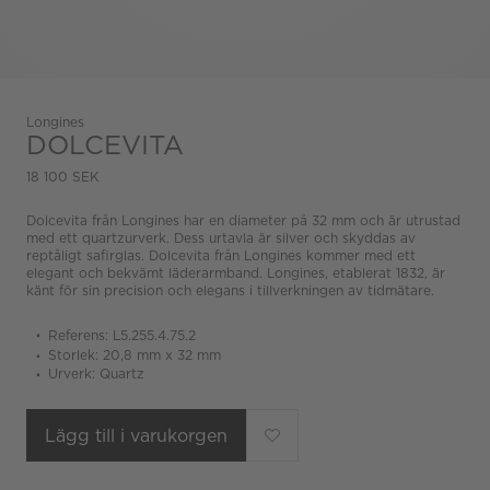
Longines
DOLCEVITA
18 100 SEK
Dolcevita från Longines har en diameter på 32 mm och är utrustad
med ett quartzurverk. Dess urtavla är silver och skyddas av
reptåligt safirglas. Dolcevita från Longines kommer med ett
elegant och bekvämt läderarmband. Longines, etablerat 1832, är
känt för sin precision och elegans i tillverkningen av tidmätare.
Referens: L5.255.4.75.2
Storlek: 20,8 mm x 32 mm
Urverk: Quartz
Lägg till i varukorgen