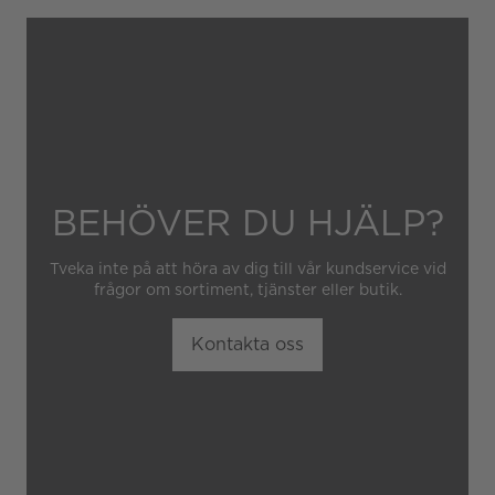
Garantin gäller heller inte
om klockan har hanterats av
obehörig tredje part.
BEHÖVER DU HJÄLP?
Tveka inte på att höra av dig till vår kundservice vid
frågor om sortiment, tjänster eller butik.
Kontakta oss