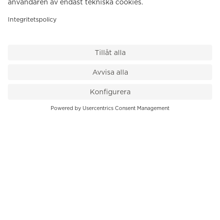
VÅR BUTIK
Till kassan
PK-Huset, Hamngatan 14
111 47 Stockholm
08-545 136 50
info@krons.se
VÅRT ERBJUDANDE
Klockor
Pre-Owned
Smycken