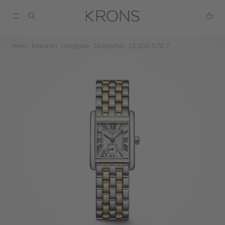
Hem
Klockor
Longines
Dolcevita
L5.200.5.70.7