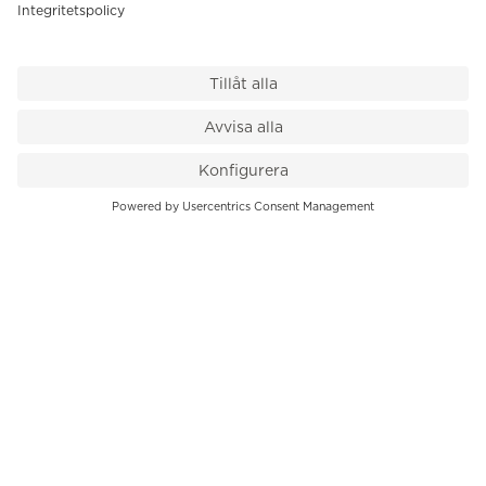
VÅR BUTIK
Till kassan
PK-Huset, Hamngatan 14
111 47 Stockholm
08-545 136 50
info@krons.se
VÅRT ERBJUDANDE
Klockor
Pre-Owned
Smycken
Service