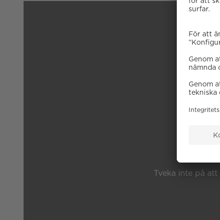
B
Tveka inte på att 