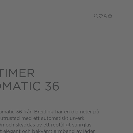
Till kassan
TIMER
MATIC 36
matic 36 från Breitling har en diameter på
utrustad med ett automatiskt urverk.
ön och skyddas av ett reptåligt safirglas.
tt elegant och bekvämt armband av läder.