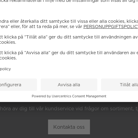
EHÖVER DU HJÄL
höra av dig till vår kundservice vid frågor om sortiment, tj
Kontakta oss