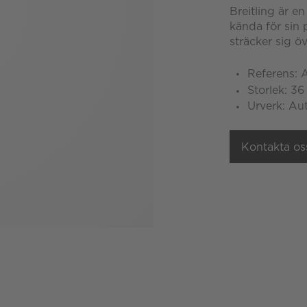
Breitling är en
kända för sin 
sträcker sig öv
Referens: 
Storlek: 3
Urverk: Au
Kontakta os