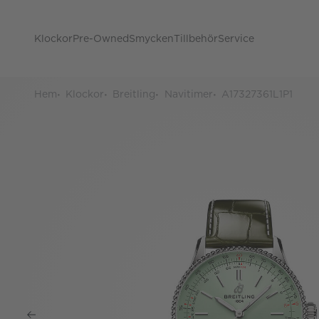
Klockor
Pre-Owned
Smycken
Tillbehör
Service
Hem
Klockor
Breitling
Navitimer
A17327361L1P1