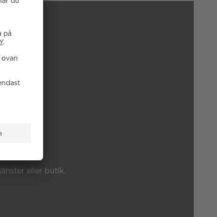
P?
änster eller butik.