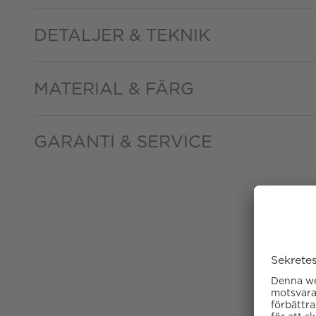
DETALJER & TEKNIK
MATERIAL & FÄRG
GARANTI & SERVICE