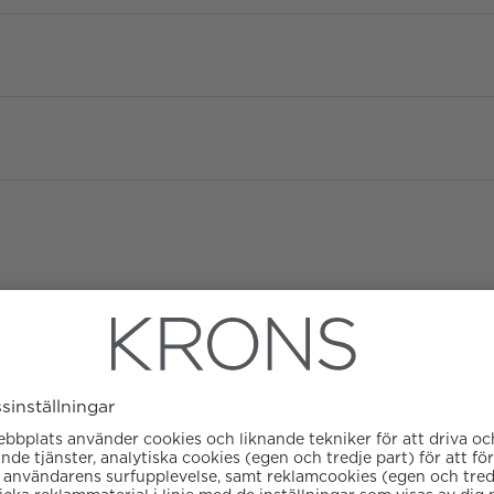
Diameter
Urverk
Kaliber
Boett material
ATM/Vattentålig
Färg på urtavla
Glas
Garanti
Armbandstyp