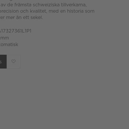
 av de främsta schweiziska tillverkarna,
precision och kvalitet, med en historia som
er mer än ett sekel.
A17327361L1P1
6 mm
tomatisk
s