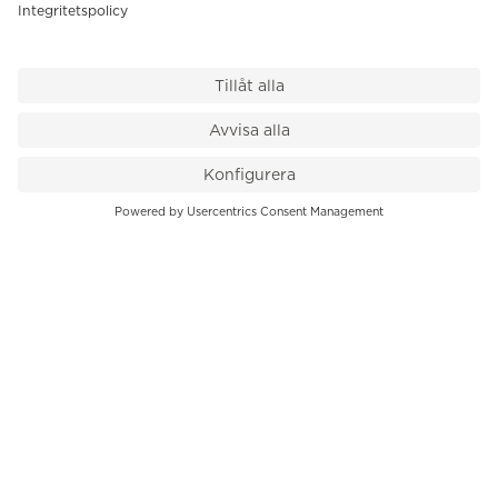
VÅR BUTIK
Till kassan
PK-Huset, Hamngatan 14
111 47 Stockholm
08-545 136 50
info@krons.se
VÅRT ERBJUDANDE
Klockor
Pre-Owned
Smycken
Service