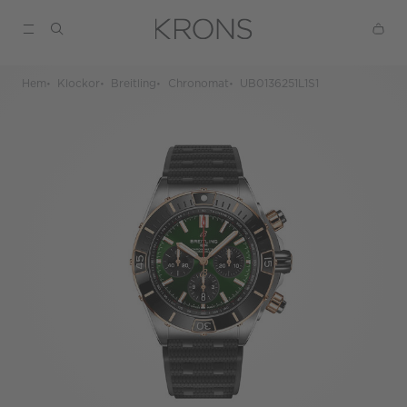
Hem
Klockor
Breitling
Chronomat
UB0136251L1S1