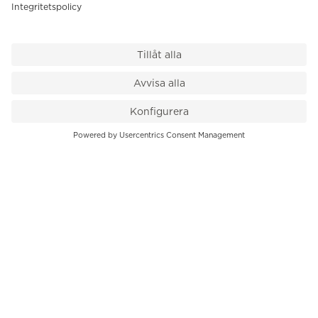
VÅR BUTIK
Till kassan
PK-Huset, Hamngatan 14
111 47 Stockholm
08-545 136 50
info@krons.se
VÅRT ERBJUDANDE
Klockor
Pre-Owned
Smycken
Service