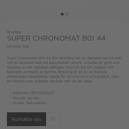
Breitling
SUPER CHRONOMAT B01 44
145 800 SEK
Super Chronomat B01 44 från Breitling har en diameter på 44 mm
och är utrustad med ett automatiskt urverk. Urtavlan är grön och
skyddas av ett reptåligt safirglas. Klockan har ett elegant och
bekvämt armband av gummi. Breitling är en av de främsta
schweiziska tillverkarna, kända för sin precision och kvalitet, med
en historia som sträcker sig över mer än ett sekel.
Referens: UB0136251L1S1
Storlek: 44 mm
Urverk: Automatisk
Kontakta oss