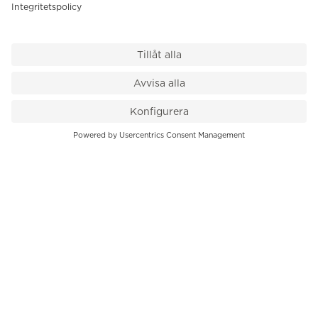
VÅR BUTIK
Till kassan
PK-Huset, Hamngatan 14
111 47 Stockholm
08-545 136 50
info@krons.se
VÅRT ERBJUDANDE
Klockor
Pre-Owned
Smycken
Service