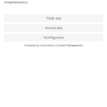
VÅR BUTIK
Till kassan
PK-Huset, Hamngatan 14
111 47 Stockholm
08-545 136 50
info@krons.se
VÅRT ERBJUDANDE
Klockor
Pre-Owned
Smycken
Service