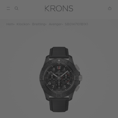
Hem
Klockor
Breitling
Avenger
SB0147101B1X1