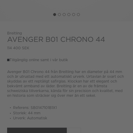
Breitling
AVENGER B01 CHRONO 44
114 400 SEK
Tillgänglig online samt i vår butik
Avenger B01 Chrono 44 från Breitling har en diameter på 44 mm
och är utrustad med ett automatiskt urverk. Urtavlan är svart och
skyddas av ett reptåligt safirglas. Klockan har ett elegant och
bekvämt armband av läder. Breitling är en av de främsta
schweiziska tillverkarna, kända för sin precision och kvalitet, med
en historia som sträcker sig över mer än ett sekel.
Referens: SB0147101B1X1
Storlek: 44 mm
Urverk: Automatisk