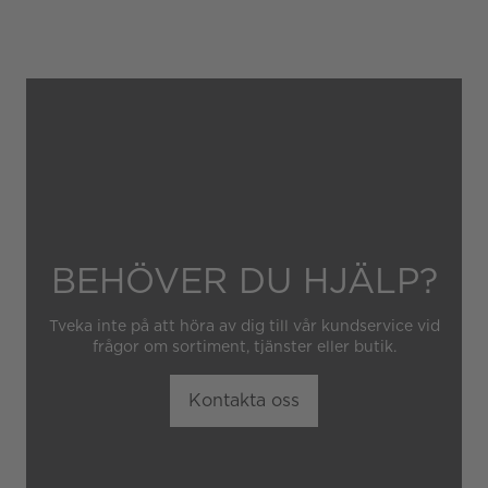
Gäller inte för slitage eller
skador som orsakats av
felaktig eller oaktsam
hantering av klockan.
Garantin gäller heller inte
om klockan har hanterats av
obehörig tredje part.
BEHÖVER DU HJÄLP?
Tveka inte på att höra av dig till vår kundservice vid
frågor om sortiment, tjänster eller butik.
Kontakta oss