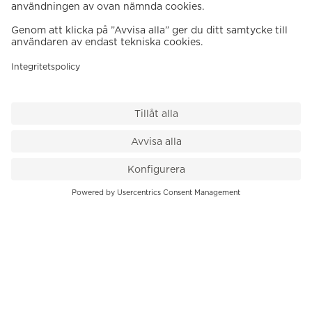
VÅR BUTIK
Till kassan
PK-Huset, Hamngatan 14
111 47 Stockholm
08-545 136 50
info@krons.se
VÅRT ERBJUDANDE
Klockor