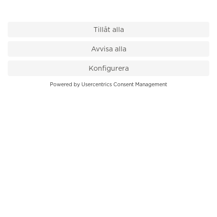
VÅR BUTIK
Till kassan
PK-Huset, Hamngatan 14
111 47 Stockholm
08-545 136 50
info@krons.se
VÅRT ERBJUDANDE
Klockor
Pre-Owned
Smycken
Service