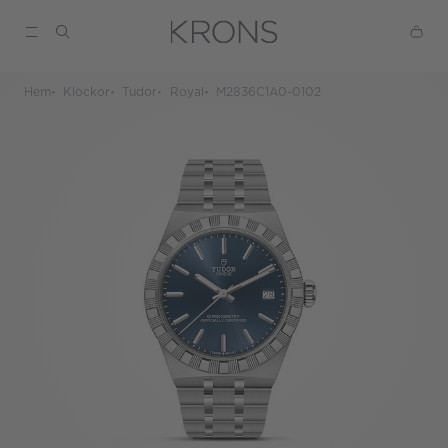
Hem
Klockor
Tudor
Royal
M2836C1A0-0102