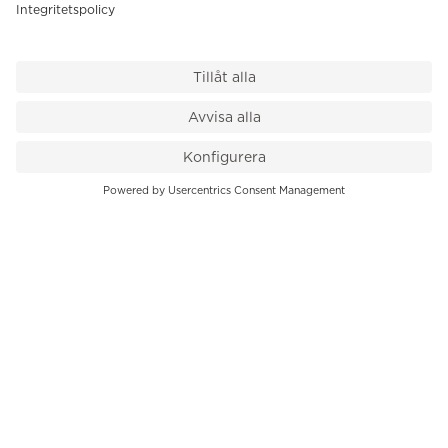
VÅR BUTIK
Till kassan
PK-Huset, Hamngatan 14
111 47 Stockholm
08-545 136 50
info@krons.se
VÅRT ERBJUDANDE
Klockor
Pre-Owned
Smycken
Service