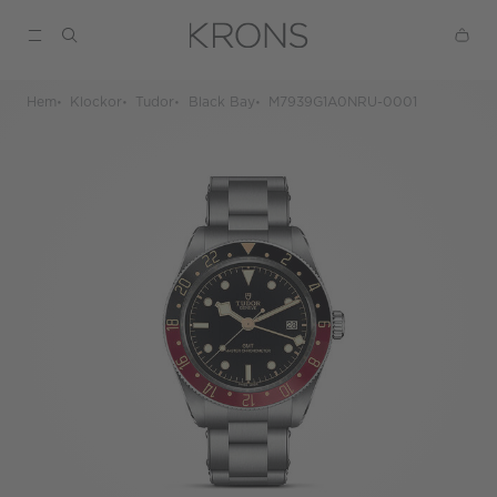
Hem
Klockor
Tudor
Black Bay
M7939G1A0NRU-0001