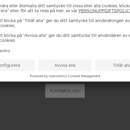
EHÖVER DU HJÄL
höra av dig till vår kundservice vid frågor om sortiment, tj
Kontakta oss