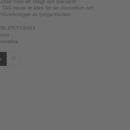
ustad med ett stiligt och bekvämt
 TAG Heuer är känt för sin innovation och
 tillverkningen av lyxiga klockor.
CBL2111.FC6453
9 mm
tomatisk
s