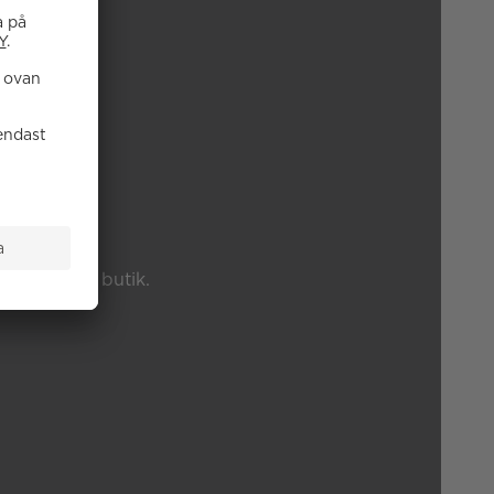
P?
änster eller butik.