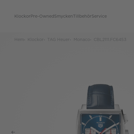
Klockor
Pre-Owned
Smycken
Tillbehör
Service
Hem
Klockor
TAG Heuer
Monaco
CBL2111.FC6453