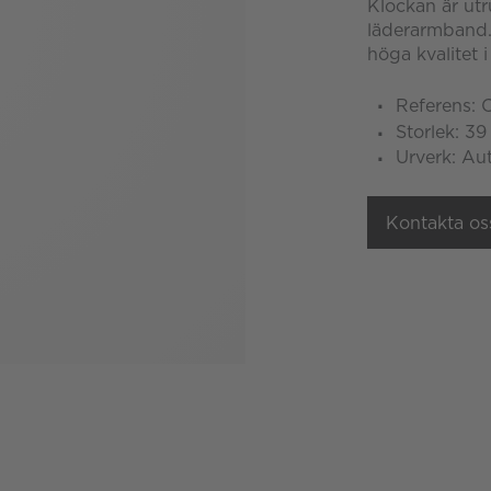
Klockan är utr
läderarmband.
höga kvalitet i
Referens: 
Storlek: 3
Urverk: Au
Kontakta os