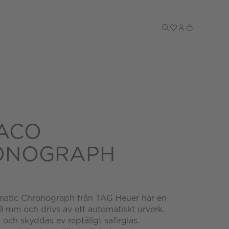
Till kassan
ACO
ONOGRAPH
atic Chronograph från TAG Heuer har en
 mm och drivs av ett automatiskt urverk.
å och skyddas av reptåligt safirglas.