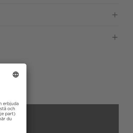
39
Automatisk
Ja
Rostfritt stål
Calibre HEUER02
Blå
10 ATM
Safirglas
Läder