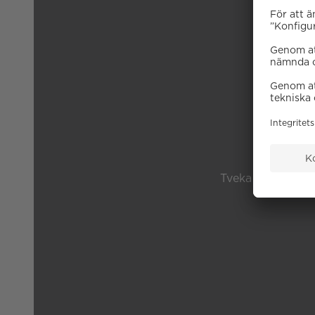
B
Tveka inte på att 