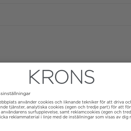
Diameter
Urverk
Datumvisare
Boett material
Kaliber
Färg på urtavla
ATM/Vattentålig
Glas
Armbandstyp