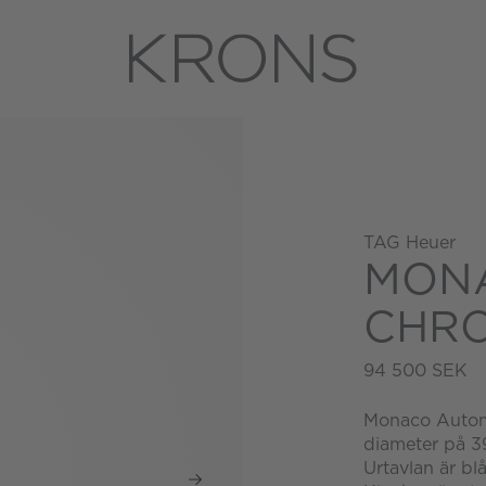
TAG Heuer
MON
CHR
94 500 SEK
Monaco Autom
diameter på 39
Urtavlan är bl