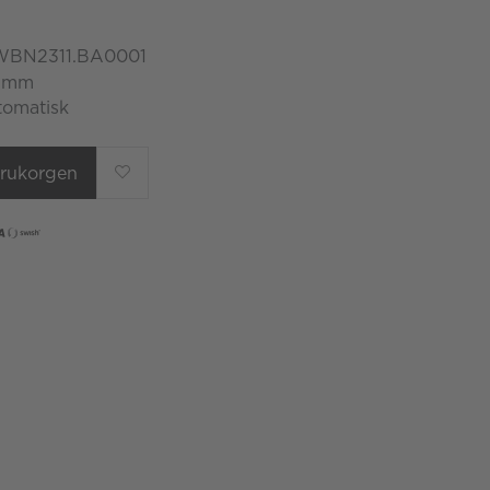
 WBN2311.BA0001
6 mm
tomatisk
varukorgen