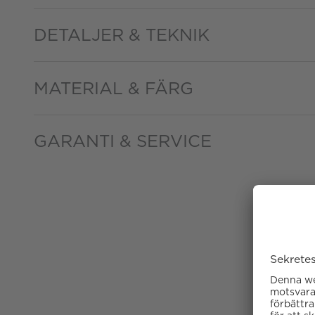
DETALJER & TEKNIK
MATERIAL & FÄRG
GARANTI & SERVICE