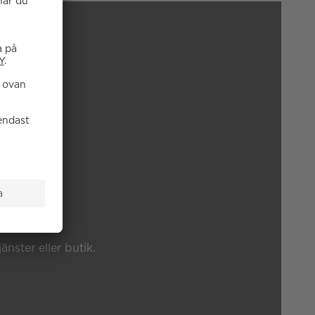
P?
änster eller butik.