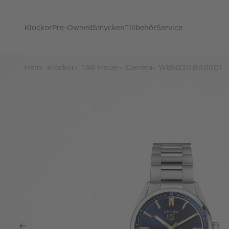
Klockor
Pre-Owned
Smycken
Tillbehör
Service
Hem
Klockor
TAG Heuer
Carrera
WBN2311.BA0001