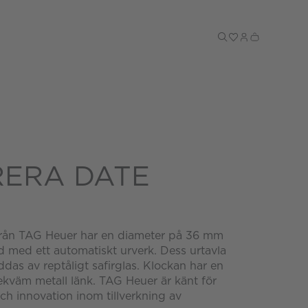
Till kassan
ERA DATE
från TAG Heuer har en diameter på 36 mm
d med ett automatiskt urverk. Dess urtavla
ddas av reptåligt safirglas. Klockan har en
ekväm metall länk. TAG Heuer är känt för
och innovation inom tillverkning av