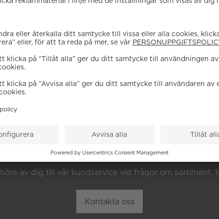
EHÖVER DU HJÄL
höra av dig till vår kundservice vid frågor om sortiment, tj
Kontakta oss