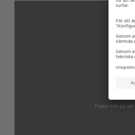
B
Tveka inte på att 