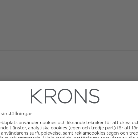
Diameter
Urverk
Datumvisare
Boett material
Kaliber
Färg på urtavla
ATM/Vattentålig
Glas
Garanti
Armbandstyp