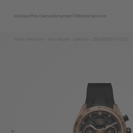
Klockor
Pre-Owned
Smycken
Tillbehör
Service
Hem
Klockor
TAG Heuer
Carrera
CBU5050.FT6273