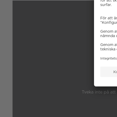
B
Tveka inte på att 