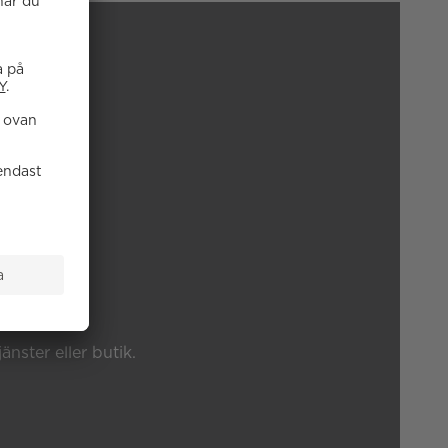
P?
änster eller butik.