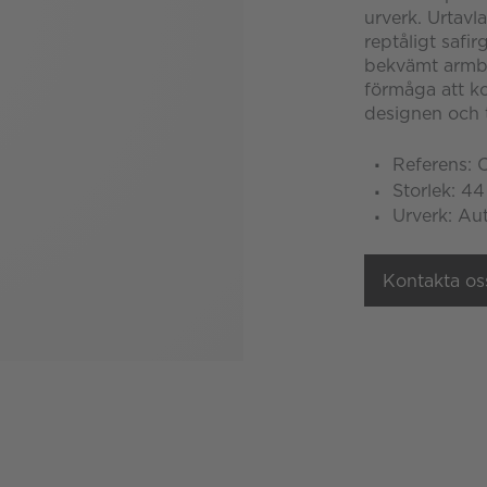
urverk. Urtavl
reptåligt safi
bekvämt armba
förmåga att ko
designen och t
Referens:
Storlek: 4
Urverk: Au
Kontakta os