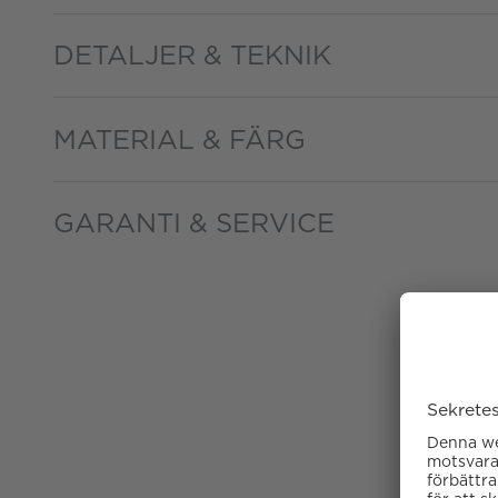
DETALJER & TEKNIK
MATERIAL & FÄRG
GARANTI & SERVICE