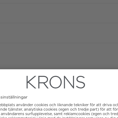
Diameter
Urverk
Kronograf
Boett material
Tourbillon
Färg på urtavla
Kaliber
Glas
Garanti
ATM/Vattentålig
Armbandstyp