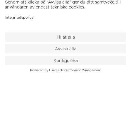
VÅR BUTIK
Till kassan
PK-Huset, Hamngatan 14
111 47 Stockholm
08-545 136 50
info@krons.se
VÅRT ERBJUDANDE
Klockor
Pre-Owned