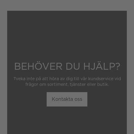
hantering av klockan.
Garantin gäller heller inte
om klockan har hanterats av
obehörig tredje part.
BEHÖVER DU HJÄLP?
Tveka inte på att höra av dig till vår kundservice vid
frågor om sortiment, tjänster eller butik.
Kontakta oss