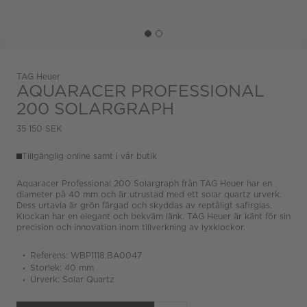
TAG Heuer
AQUARACER PROFESSIONAL
200 SOLARGRAPH
35 150 SEK
Tillgänglig online samt i vår butik
Aquaracer Professional 200 Solargraph från TAG Heuer har en
diameter på 40 mm och är utrustad med ett solar quartz urverk.
Dess urtavla är grön färgad och skyddas av reptåligt safirglas.
Klockan har en elegant och bekväm länk. TAG Heuer är känt för sin
precision och innovation inom tillverkning av lyxklockor.
Referens: WBP1118.BA0047
Storlek: 40 mm
Urverk: Solar Quartz