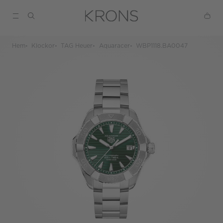
Hem
Klockor
TAG Heuer
Aquaracer
WBP1118.BA0047