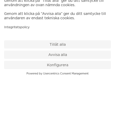
VÅR BUTIK
Till kassan
PK-Huset, Hamngatan 14
111 47 Stockholm
08-545 136 50
info@krons.se
VÅRT ERBJUDANDE