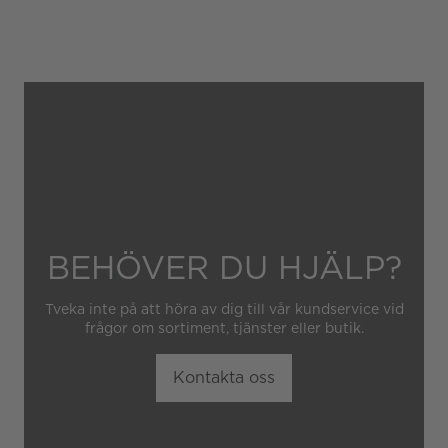
Gäller inte för slitage eller
skador som orsakats av
felaktig eller oaktsam
hantering av klockan.
Garantin gäller heller inte
om klockan har hanterats av
obehörig tredje part.
BEHÖVER DU HJÄLP?
Tveka inte på att höra av dig till vår kundservice vid
frågor om sortiment, tjänster eller butik.
Kontakta oss