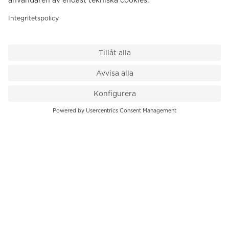
VÅR BUTIK
Till kassan
PK-Huset, Hamngatan 14
111 47 Stockholm
08-545 136 50
info@krons.se
VÅRT ERBJUDANDE
Klockor
Pre-Owned
Smycken