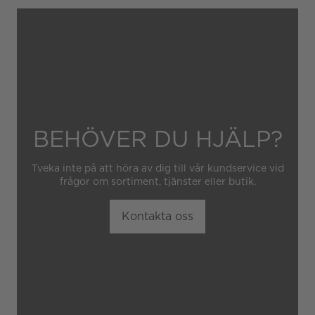
Senaste Service
2026
Garantin gäller heller inte
om klockan har hanterats av
obehörig tredje part.
BEHÖVER DU HJÄLP?
Tveka inte på att höra av dig till vår kundservice vid
frågor om sortiment, tjänster eller butik.
Kontakta oss