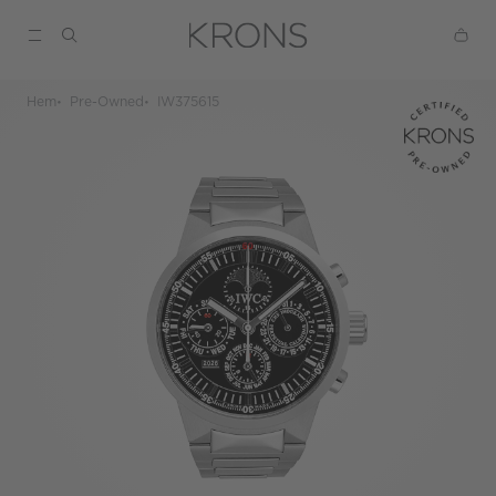
Hem
Pre-Owned
IW375615